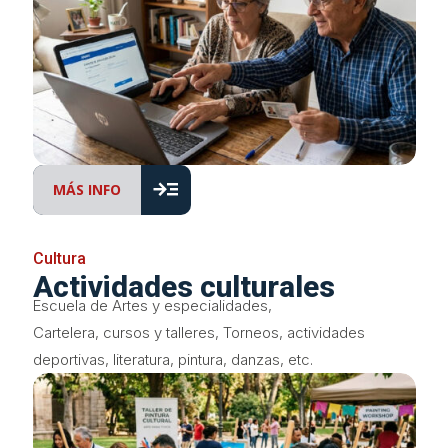
read_more
MÁS INFO
Cultura
Actividades culturales
Escuela de Artes y especialidades,
Cartelera, cursos y talleres, Torneos, actividades
deportivas, literatura, pintura, danzas, etc.