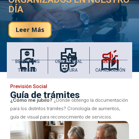
DÍA
Leer Más
monitor_weight_gain
health_metrics
campaign
chair_umbrella
theater_comedy
auto_stories
BENEFICIOS
OBRA SOCIAL
ALERTAS
TURISMO
CULTURA
CAPACITACIÓN
Previsión Social
Guía de trámites
¿Cómo me jubilo?
¿Dónde obtengo la documentación
para los distintos trámites? Cronología de aumentos,
guía de visual para reconocimiento de servicios.