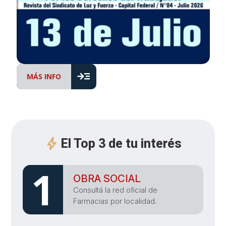
read_more
MÁS INFO
El Top 3 de tu interés
1
OBRA SOCIAL
Consultá la red oficial de
Farmacias por localidad.