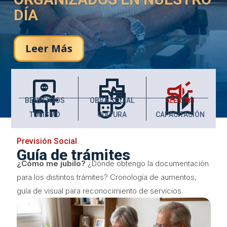
DÍA
Leer Más
monitor_weight_gain
health_metrics
campaign
chair_umbrella
theater_comedy
auto_stories
BENEFICIOS
OBRA SOCIAL
ALERTAS
TURISMO
CULTURA
CAPACITACIÓN
Previsión Social
Guía de trámites
¿Cómo me jubilo?
¿Dónde obtengo la documentación
para los distintos trámites? Cronología de aumentos,
guía de visual para reconocimiento de servicios.