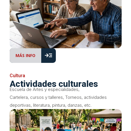
read_more
MÁS INFO
Cultura
Actividades culturales
Escuela de Artes y especialidades,
Cartelera, cursos y talleres, Torneos, actividades
deportivas, literatura, pintura, danzas, etc.