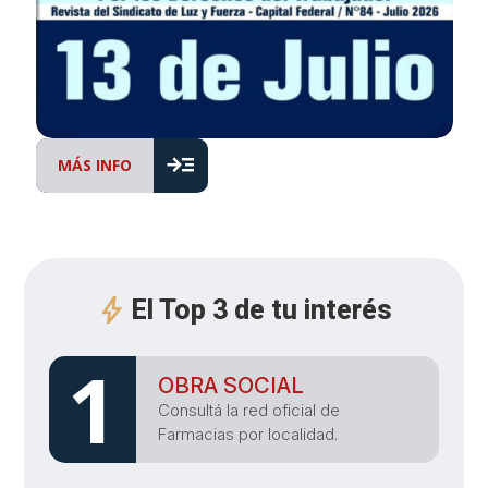
read_more
MÁS INFO
El Top 3 de tu interés
1
OBRA SOCIAL
Consultá la red oficial de
Farmacias por localidad.