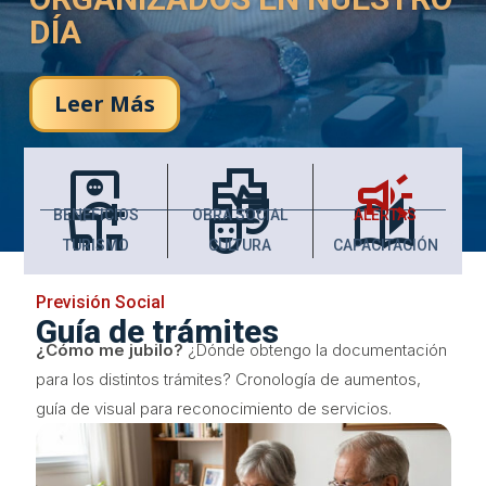
DÍA
Leer Más
monitor_weight_gain
health_metrics
campaign
chair_umbrella
theater_comedy
auto_stories
BENEFICIOS
OBRA SOCIAL
ALERTAS
TURISMO
CULTURA
CAPACITACIÓN
Previsión Social
Guía de trámites
¿Cómo me jubilo?
¿Dónde obtengo la documentación
para los distintos trámites? Cronología de aumentos,
guía de visual para reconocimiento de servicios.