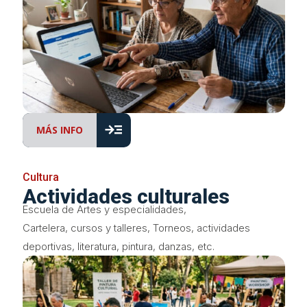
read_more
MÁS INFO
Cultura
Actividades culturales
Escuela de Artes y especialidades,
Cartelera, cursos y talleres, Torneos, actividades
deportivas, literatura, pintura, danzas, etc.