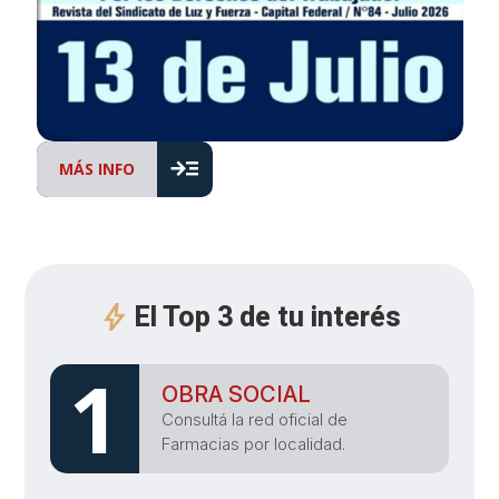
read_more
MÁS INFO
El Top 3 de tu interés
1
OBRA SOCIAL
Consultá la red oficial de
Farmacias por localidad.