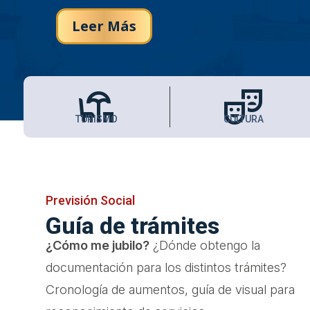
Leer Más
chair_umbrella
theater_comedy
TURISMO
CULTURA
Previsión Social
Guía de trámites
¿Cómo me jubilo?
¿Dónde obtengo la
documentación para los distintos trámites?
Cronología de aumentos, guía de visual para