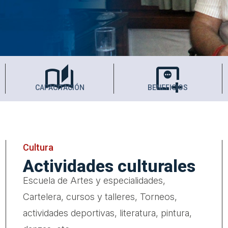
auto_stories
monitor_weight_gain
CAPACITACIÓN
BENEFICIOS
Cultura
Actividades culturales
Escuela de Artes y especialidades,
Cartelera, cursos y talleres, Torneos,
actividades deportivas, literatura, pintura,