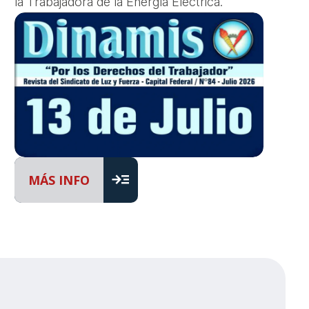
la Trabajadora de la Energía Eléctrica.
read_more
MÁS INFO