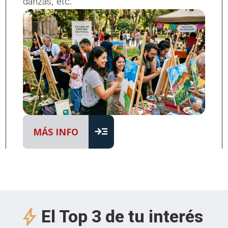
danzas, etc.
read_more
MÁS INFO
El Top 3 de tu interés