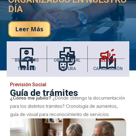
DÍA
Leer Más
monitor_weight_gain
health_metrics
campaign
chair_umbrella
theater_comedy
auto_stories
BENEFICIOS
OBRA SOCIAL
ALERTAS
TURISMO
CULTURA
CAPACITACIÓN
Previsión Social
Guía de trámites
¿Cómo me jubilo?
¿Dónde obtengo la documentación
para los distintos trámites? Cronología de aumentos,
guía de visual para reconocimiento de servicios.