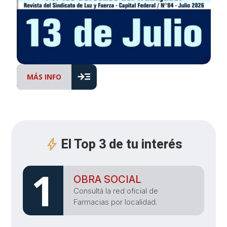
read_more
MÁS INFO
El Top 3 de tu interés
1
OBRA SOCIAL
Consultá la red oficial de
Farmacias por localidad.