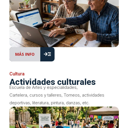
read_more
MÁS INFO
Cultura
Actividades culturales
Escuela de Artes y especialidades,
Cartelera, cursos y talleres, Torneos, actividades
deportivas, literatura, pintura, danzas, etc.